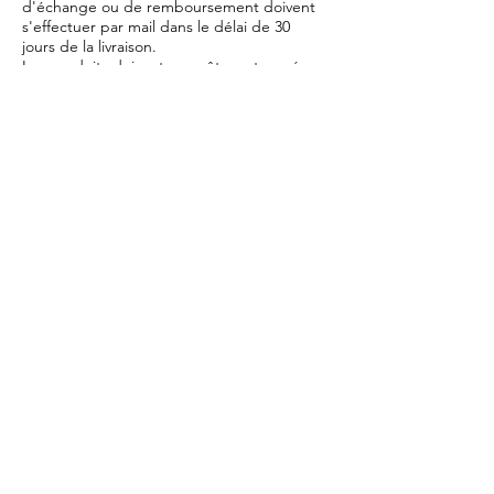
d'échange ou de remboursement doivent
s'effectuer par mail dans le délai de 30
jours de la livraison.
Les produits doivent nous être retournés
dans l'état dans lequel vous les avez reçus
avec l'ensemble des éléments (accessoires,
emballage, notice...). Les frais d'envoi vous
seront remboursés sur la base du tarif
facturé et les frais de retour vous seront
remboursés sur présentation des
justificatifs.
Les dispositions de cet Article ne vous
empêchent pas de bénéficier du droit de
rétractation prévu à l'article 6.
Article 10 - Responsabilité
Les produits proposés sont conformes à la
législation française en vigueur. La
responsabilité de la société Atelier Gaga
ne saurait être engagée en cas de non-
respect de la législation du pays où le
produit est livré. Il vous appartient de
vérifier auprès des autorités locales les
possibilités d'importation ou d'utilisation
des produits ou services que vous